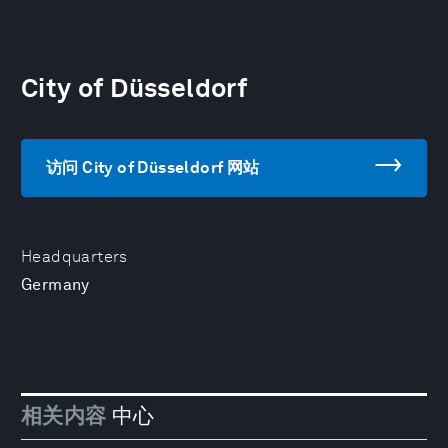
City of Düsseldorf
访问 City of Düsseldorf 网站
Headquarters
Germany
相关内容
中心