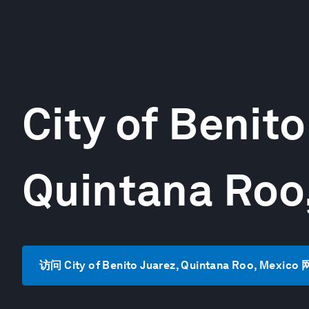
City of Benito
Quintana Roo
访问 City of Benito Juarez, Quintana Roo, Mexico