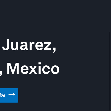
 Juarez,
, Mexico
 网站