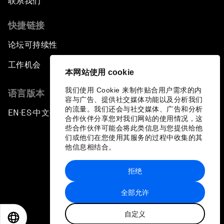
联系我们
快捷链接
论坛可持续性
工作机会
本网站使用 cookie
我们使用 Cookie 来制作贴合用户需求的内
语言版本
容与广告、提供社交媒体功能以及分析我们
的流量。我们还会与社交媒体、广告和分析
EN
ES
中文
日本語
▪
▪
▪
合作伙伴分享您对我们网站的使用情况，这
些合作伙伴可能会将此类信息与您提供给他
们或他们在您使用其服务的过程中收集的其
他信息相结合。
拒绝
隐私政策和服务条款
全部允许
站点地图
自定义
©
2026
世界经济论坛
EN
ES
中文
日本語