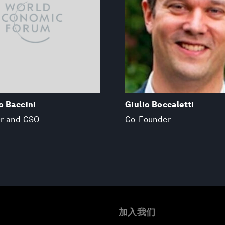
o Baccini
Giulio Boccaletti
r and CSO
Co-Founder
加入我们