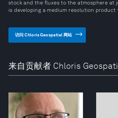
stock and the fluxes to the atmosphere at ju
is developing a medium resolution product 
访问 Chloris Geospatial 网站
来自贡献者 Chloris Geospati