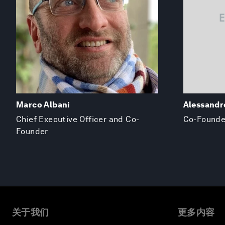
Marco Albani
Alessandr
Chief Executive Officer and Co-
Co-Founde
Founder
关于我们
更多内容