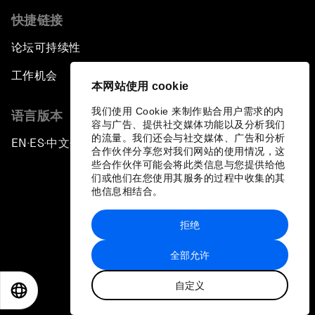
快捷链接
论坛可持续性
工作机会
本网站使用 cookie
我们使用 Cookie 来制作贴合用户需求的内
语言版本
容与广告、提供社交媒体功能以及分析我们
的流量。我们还会与社交媒体、广告和分析
EN
ES
中文
日本語
▪
▪
▪
合作伙伴分享您对我们网站的使用情况，这
些合作伙伴可能会将此类信息与您提供给他
们或他们在您使用其服务的过程中收集的其
他信息相结合。
拒绝
隐私政策和服务条款
全部允许
站点地图
自定义
©
2026
世界经济论坛
EN
ES
中文
日本語