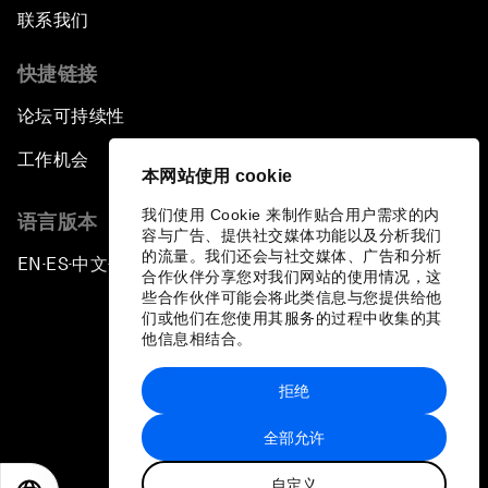
联系我们
快捷链接
论坛可持续性
工作机会
本网站使用 cookie
我们使用 Cookie 来制作贴合用户需求的内
语言版本
容与广告、提供社交媒体功能以及分析我们
的流量。我们还会与社交媒体、广告和分析
EN
ES
中文
日本語
▪
▪
▪
合作伙伴分享您对我们网站的使用情况，这
些合作伙伴可能会将此类信息与您提供给他
们或他们在您使用其服务的过程中收集的其
他信息相结合。
拒绝
隐私政策和服务条款
全部允许
站点地图
自定义