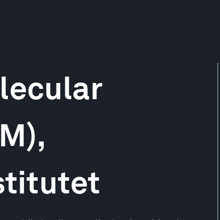
lecular
M),
titutet