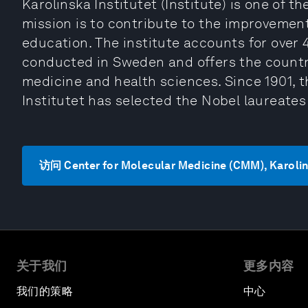
Karolinska Institutet (Institute) is one of th
mission is to contribute to the improveme
education. The institute accounts for over
conducted in Sweden and offers the countr
medicine and health sciences. Since 1901, 
Institutet has selected the Nobel laureates
访问 Center for Molecular Medicine (CMM), Karolin
关于我们
更多内容
我们的策略
中心