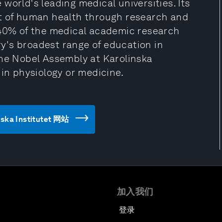
e world's leading medical universities. Its
nt of human health through research and
 40% of the medical academic research
y's broadest range of education in
the Nobel Assembly at Karolinska
 in physiology or medicine.
ska Institutet 网站
加入我们
登录