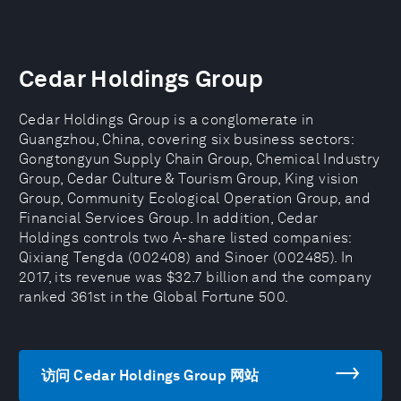
Cedar Holdings Group
Cedar Holdings Group is a conglomerate in
Guangzhou, China, covering six business sectors:
Gongtongyun Supply Chain Group, Chemical Industry
Group, Cedar Culture & Tourism Group, King vision
Group, Community Ecological Operation Group, and
Financial Services Group. In addition, Cedar
Holdings controls two A-share listed companies:
Qixiang Tengda (002408) and Sinoer (002485). In
2017, its revenue was $32.7 billion and the company
ranked 361st in the Global Fortune 500.
访问 Cedar Holdings Group 网站