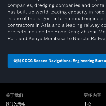
companies, dredging companies and contain
has built up world-leading capacity in roa
is one of the largest international engine
contractors in Asia and a leading railway c
projects include the Hong Kong-Zhuhai-Ma
Port and Kenya Mombasa to Nairobi Railwa
访问 CCCG Second Navigational Engineering Bur
关于我们
更多内容
我们的策略
中心