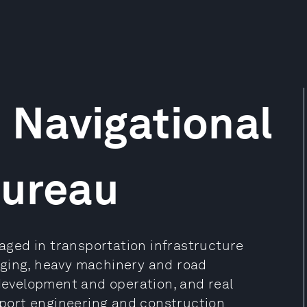
Navigational
Bureau
ged in transportation infrastructure
dging, heavy machinery and road
evelopment and operation, and real
t port engineering and construction