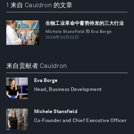
1 来自 Cauldron 的文章
生物工业革命中蓄势待发的三大行业
Michele Stansfield 和 Eva Borge
2026年03月22日
来自贡献者 Cauldron
Eva Borge
Head, Business Development
Michele Stansfield
Co-Founder and Chief Executive Officer