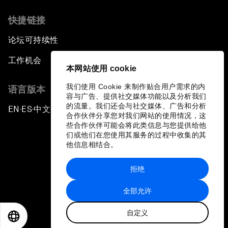
快捷链接
论坛可持续性
工作机会
本网站使用 cookie
我们使用 Cookie 来制作贴合用户需求的内
语言版本
容与广告、提供社交媒体功能以及分析我们
的流量。我们还会与社交媒体、广告和分析
EN
ES
中文
日本語
▪
▪
▪
合作伙伴分享您对我们网站的使用情况，这
些合作伙伴可能会将此类信息与您提供给他
们或他们在您使用其服务的过程中收集的其
他信息相结合。
拒绝
隐私政策和服务条款
全部允许
站点地图
自定义
©
2026
世界经济论坛
EN
ES
中文
日本語