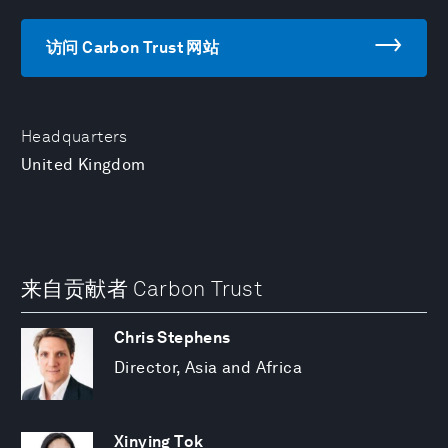
访问 Carbon Trust 网站
Headquarters
United Kingdom
来自贡献者 Carbon Trust
Chris Stephens
Director, Asia and Africa
Xinying Tok