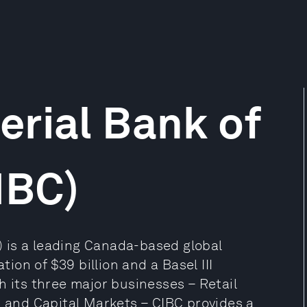
rial Bank of
IBC)
 is a leading Canada-based global
tion of $39 billion and a Basel III
h its three major businesses – Retail
and Capital Markets – CIBC provides a