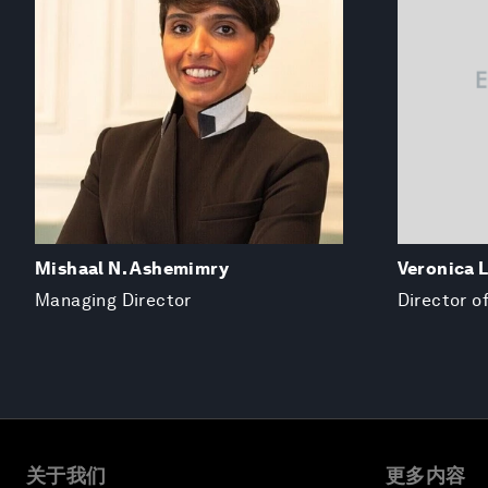
Mishaal N. Ashemimry
Veronica 
Managing Director
Director o
关于我们
更多内容