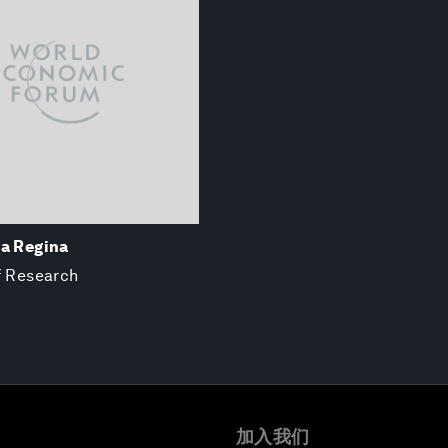
La Regina
f Research
加入我们