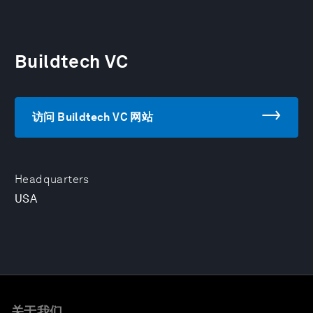
Buildtech VC
访问 Buildtech VC 网站
Headquarters
USA
关于我们