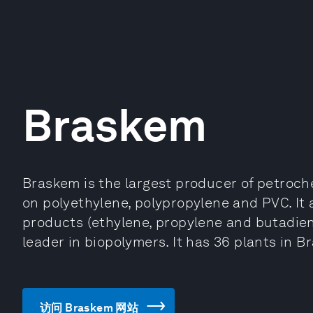
Braskem
Braskem is the largest producer of petroch
on polyethylene, polypropylene and PVC. It
products (ethylene, propylene and butadien
leader in biopolymers. It has 36 plants in B
访问 Braskem 网站