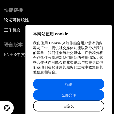
快捷链接
论坛可持续性
工作机会
本网站使用 cookie
我们使用 Cookie 来制作贴合用户需求的内
语言版本
容与广告、提供社交媒体功能以及分析我们
的流量。我们还会与社交媒体、广告和分析
EN
ES
中文
日本語
▪
▪
▪
合作伙伴分享您对我们网站的使用情况，这
些合作伙伴可能会将此类信息与您提供给他
们或他们在您使用其服务的过程中收集的其
他信息相结合。
拒绝
隐私政策和服务条款
全部允许
站点地图
自定义
©
2026
世界经济论坛
EN
ES
中文
日本語