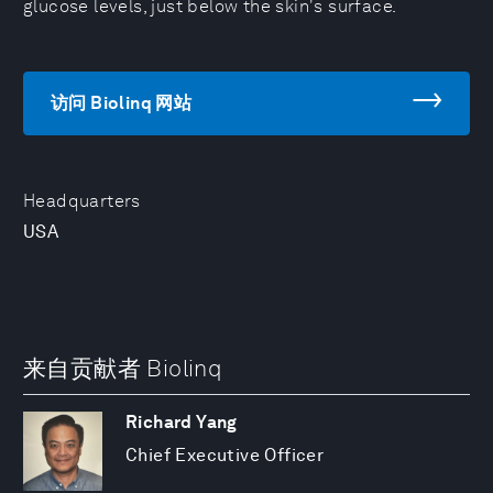
glucose levels, just below the skin's surface.
访问 Biolinq 网站
Headquarters
USA
来自贡献者 Biolinq
Richard Yang
Chief Executive Officer