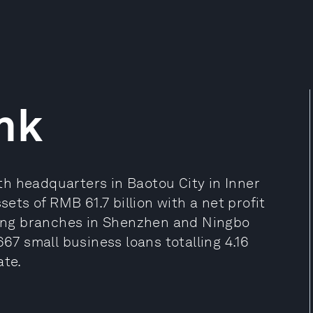
nk
h headquarters in Baotou City in Inner
sets of RMB 61.7 billion with a net profit
uding branches in Shenzhen and Ningbo
667 small business loans totalling 4.16
ate.