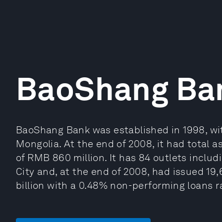
BaoShang Ba
BaoShang Bank was established in 1998, wit
Mongolia. At the end of 2008, it had total as
of RMB 860 million. It has 84 outlets incl
City and, at the end of 2008, had issued 19,
billion with a 0.48% non-performing loans r