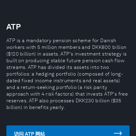
ATP
ATP is a mandatory pension scheme for Danish
workers with 5 million members and DKK800 billion
($120 billion) in assets. ATP's investment strategy is
built on producing stable future pension cash flow
streams. ATP has divided its assets into two
portfolios: a hedging portfolio (composed of long-
dated fixed income instruments and real assets)
and a return-seeking portfolio (a risk parity
approach with 4 risk factors) that invests ATP's free
reserves. ATP also processes DKK230 billion ($35
billion) in benefits yearly.
访问 ATP 网站