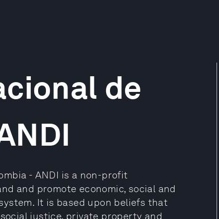
acional de
 ANDI
mbia - ANDI is a non-profit
and and promote economic, social and
 system. It is based upon beliefs that
social justice, private property and