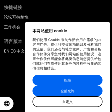
快捷链接
论坛可持续性
工作机会
本网站使用 cookie
我们使用 Cookie 来制作贴合用户需求的内
语言版本
容与广告、提供社交媒体功能以及分析我们
的流量。我们还会与社交媒体、广告和分析
EN
ES
中文
日本語
▪
▪
▪
合作伙伴分享您对我们网站的使用情况，这
些合作伙伴可能会将此类信息与您提供给他
们或他们在您使用其服务的过程中收集的其
他信息相结合。
拒绝
隐私政策和服务条款
全部允许
站点地图
自定义
©
2026
世界经济论坛
EN
ES
中文
日本語