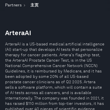
Partners
主页
ArteraAI
ArteraAI is a US-based medical artificial intelligence
(AI) start-up that develops AI tests that personalize
therapy for cancer patients. Artera's flagship test,
the ArteraAI Prostate Cancer Test, is in the US
National Comprehensive Cancer Network (NCCN)
Guidelines, it is reimbursed by Medicare, and it has
been adopted by some 20% of all US-based
prostate cancer clinicians as of Q2 2025. Artera
sells a software platform, which will contain a suite
of AI tests across all cancers, and is available
internationally. The company was founded in 2021, it
has raised $110 million from top-tier investors, it has
published over 40 pieces of scientific evidence