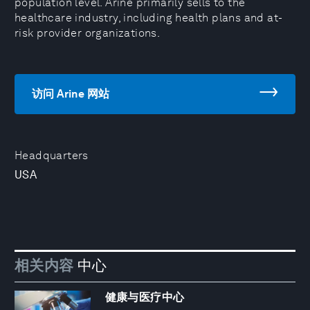
population level. Arine primarily sells to the
healthcare industry, including health plans and at-
risk provider organizations.
访问 Arine 网站
Headquarters
USA
相关内容
中心
健康与医疗中心