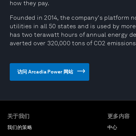
how they pay.
Founded in 2014, the company's platform n
utilities in all 50 states and is used by mo
has two terawatt hours of annual energy
averted over 320,000 tons of CO2 emissions
访问 Arcadia Power 网站
关于我们
更多内容
我们的策略
中心