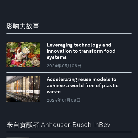
影响力故事
Leveraging technology and
innovation to transform food
systems
2024年05月06日
Accelerating reuse models to
achieve a world free of plastic
waste
2024年01月08日
来自贡献者 Anheuser-Busch InBev