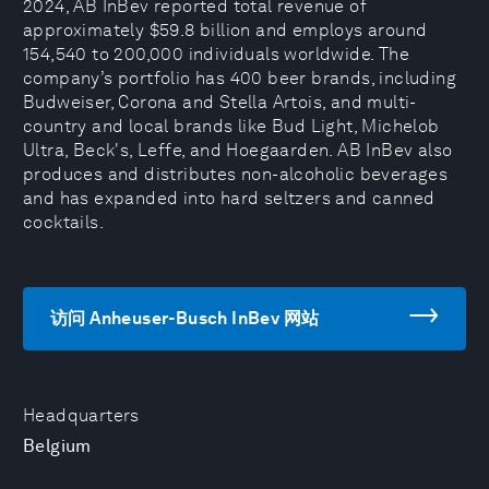
2024, AB InBev reported total revenue of
approximately $59.8 billion and employs around
154,540 to 200,000 individuals worldwide. The
company’s portfolio has 400 beer brands, including
Budweiser, Corona and Stella Artois, and multi-
country and local brands like Bud Light, Michelob
Ultra, Beck's, Leffe, and Hoegaarden. AB InBev also
produces and distributes non-alcoholic beverages
and has expanded into hard seltzers and canned
cocktails.
访问 Anheuser-Busch InBev 网站
Headquarters
Belgium