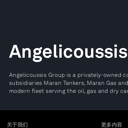
Angelicoussi
Angelicoussis Group is a privately-owned 
subsidiaries Maran Tankers, Maran Gas and
modern fleet serving the oil, gas and dry c
关于我们
更多内容