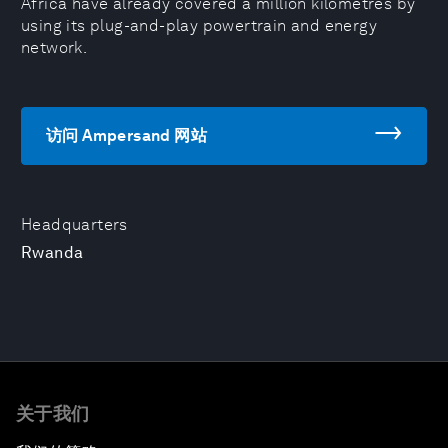
Africa have already covered a million kilometres by
using its plug-and-play powertrain and energy
network.
访问 Ampersand 网站
Headquarters
Rwanda
关于我们