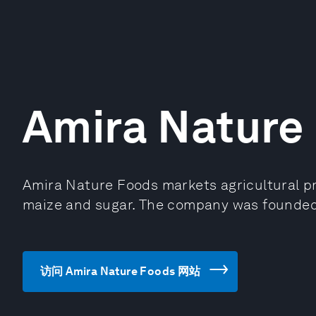
Amira Nature
Amira Nature Foods markets agricultural pr
maize and sugar. The company was founded 
访问 Amira Nature Foods 网站