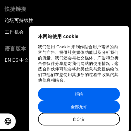
快捷链接
论坛可持续性
工作机会
本网站使用 cookie
我们使用 Cookie 来制作贴合用户需求的内
语言版本
容与广告、提供社交媒体功能以及分析我们
的流量。我们还会与社交媒体、广告和分析
EN
ES
中文
日本語
▪
▪
▪
合作伙伴分享您对我们网站的使用情况，这
些合作伙伴可能会将此类信息与您提供给他
们或他们在您使用其服务的过程中收集的其
他信息相结合。
拒绝
隐私政策和服务条款
全部允许
站点地图
自定义
©
2026
世界经济论坛
EN
ES
中文
日本語