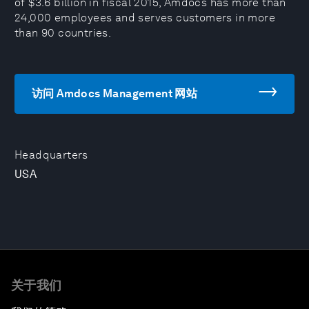
of $3.6 billion in fiscal 2015, Amdocs has more than
24,000 employees and serves customers in more
than 90 countries.
访问 Amdocs Management 网站
Headquarters
USA
关于我们