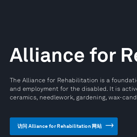
Alliance for R
The Alliance for Rehabilitation is a foundati
and employment for the disabled. It is activ
ceramics, needlework, gardening, wax-candl
访问 Alliance for Rehabilitation 网站