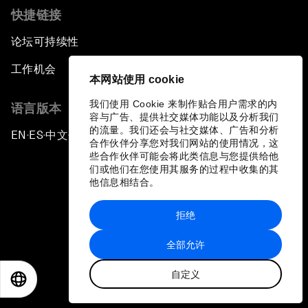
快捷链接
论坛可持续性
工作机会
本网站使用 cookie
我们使用 Cookie 来制作贴合用户需求的内
语言版本
容与广告、提供社交媒体功能以及分析我们
的流量。我们还会与社交媒体、广告和分析
EN
ES
中文
日本語
▪
▪
▪
合作伙伴分享您对我们网站的使用情况，这
些合作伙伴可能会将此类信息与您提供给他
们或他们在您使用其服务的过程中收集的其
他信息相结合。
拒绝
隐私政策和服务条款
全部允许
站点地图
自定义
©
2026
世界经济论坛
EN
ES
中文
日本語