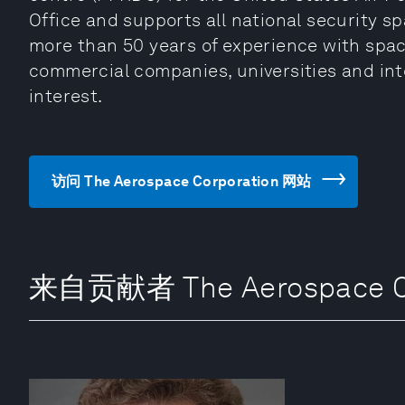
Office and supports all national security 
more than 50 years of experience with space
commercial companies, universities and inte
interest.
访问 The Aerospace Corporation 网站
来自贡献者 The Aerospace Co