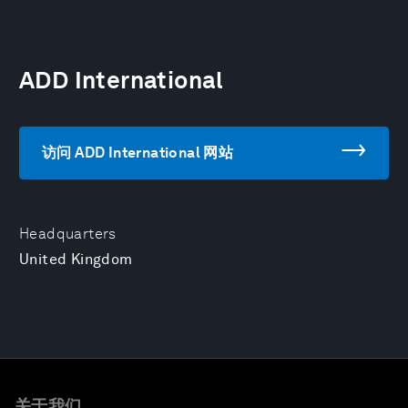
ADD International
访问 ADD International 网站
Headquarters
United Kingdom
关于我们