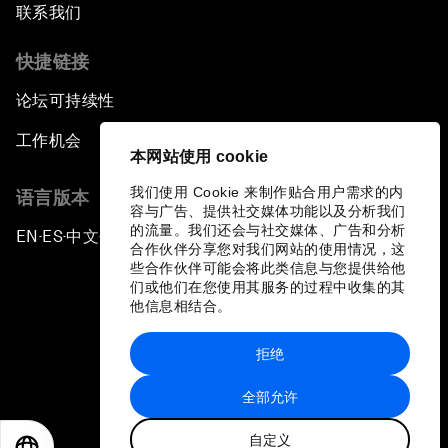
联系我们
快捷链接
论坛可持续性
工作机会
本网站使用 cookie
我们使用 Cookie 来制作贴合用户需求的内
语言版本
容与广告、提供社交媒体功能以及分析我们
的流量。我们还会与社交媒体、广告和分析
EN
ES
中文
日本語
▪
▪
▪
合作伙伴分享您对我们网站的使用情况，这
些合作伙伴可能会将此类信息与您提供给他
们或他们在您使用其服务的过程中收集的其
他信息相结合。
拒绝
隐私政策和服务条款
全部允许
站点地图
自定义
©
2026
世界经济论坛
EN
ES
中文
日本語