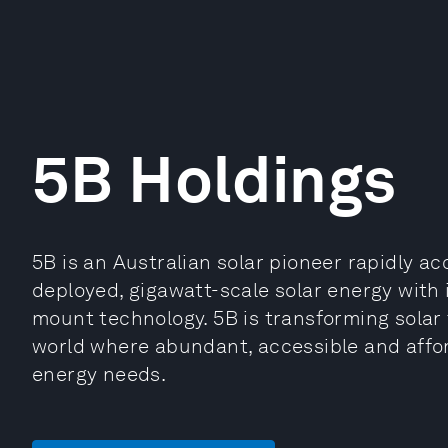
5B Holdings
5B is an Australian solar pioneer rapidly ac
deployed, gigawatt-scale solar energy with 
mount technology. 5B is transforming solar t
world where abundant, accessible and affo
energy needs.