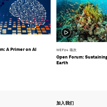
m: A Primer on AI
WEF24 场次
Open Forum: Sustaining
Earth
加入我们