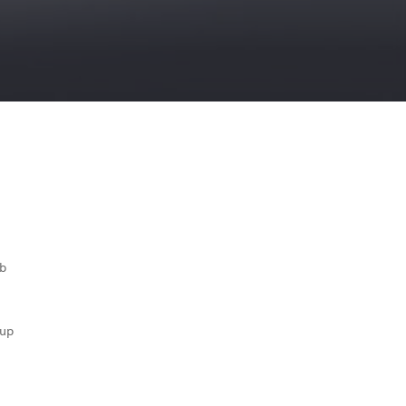
b
oup