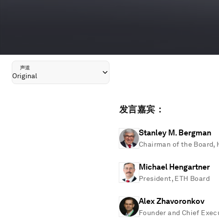
声道
Original
发言嘉宾：
Stanley M. Bergman
Chairman of the Board,
Michael Hengartner
President, ETH Board
Alex Zhavoronkov
Founder and Chief Execu