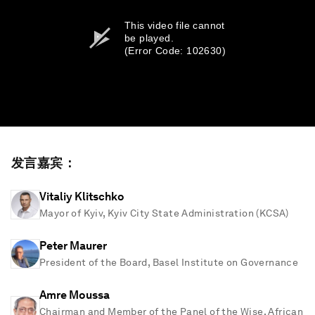
This video file cannot
be played.
(Error Code: 102630)
发言嘉宾：
Vitaliy Klitschko
Mayor of Kyiv, Kyiv City State Administration (KCSA)
Peter Maurer
President of the Board, Basel Institute on Governance
Amre Moussa
Chairman and Member of the Panel of the Wise, African