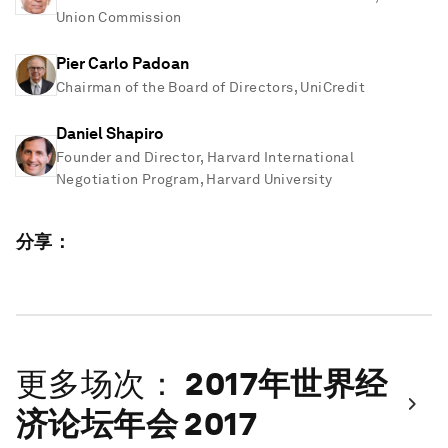
Union Commission
Pier Carlo Padoan
Chairman of the Board of Directors, UniCredit
Daniel Shapiro
Founder and Director, Harvard International
Negotiation Program, Harvard University
分享：
更多场次：
2017年世界经
济论坛年会 2017