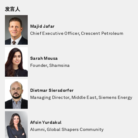
发言人
Majid Jafar
Chief Executive Officer, Crescent Petroleum
Sarah Mousa
Founder, Shamsina
Dietmar Siersdorfer
Managing Director, Middle East, Siemens Energy
Afsin Yurdakul
Alumni, Global Shapers Community