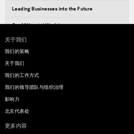
Leading Businesses into the Future
Our Millennial World
关于我们
Finding the $100 Billion for Infrastructure
我们的策略
Dealing with eExtremism
关于我们
The Future of Europe
我们的工作方式
我们的领导团队与组织治理
Rebuilding for Peace
影响力
Transforming Energy
北京代表处
Leadership Imperative: Making Reforms Work
更多内容