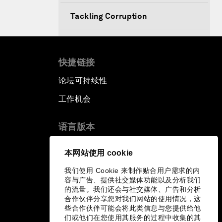
Tackling Corruption
Behind the Scenes: Embrace of
the Serpent
快捷链接
论坛可持续性
Building Resilience and
Preparedness
工作机会
An Agenda for a Prosperous
语言版本
Future
EN
ES
中文
日本語
▪
▪
▪
本网站使用 cookie
我们使用 Cookie 来制作贴合用户需求的内
容与广告、提供社交媒体功能以及分析我们
的流量。我们还会与社交媒体、广告和分析
合作伙伴分享您对我们网站的使用情况，这
些合作伙伴可能会将此类信息与您提供给他
们或他们在您使用其服务的过程中收集的其