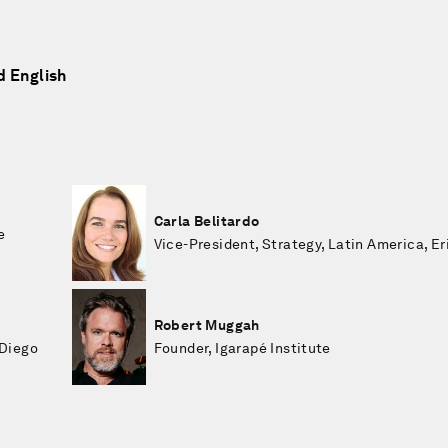
d English
Carla Belitardo
e
Vice-President, Strategy, Latin America, E
Robert Muggah
 Diego
Founder, Igarapé Institute