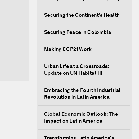
Securing the Continent's Health
Securing Peace in Colombia
Making COP21 Work
Urban Life at a Crossroads:
Update on UN Habitat III
Embracing the Fourth Industrial
Revolution in Latin America
Global Economic Outlook: The
Impact on Latin America
Transforming Latin America's