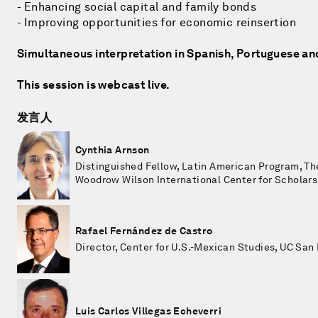
- Enhancing social capital and family bonds
- Improving opportunities for economic reinsertion
Simultaneous interpretation in Spanish, Portuguese an
This session is webcast live.
发言人
Cynthia Arnson
Distinguished Fellow, Latin American Program, Th
Woodrow Wilson International Center for Scholars
Rafael Fernández de Castro
Director, Center for U.S.-Mexican Studies, UC San
Luis Carlos Villegas Echeverri