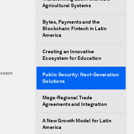
Agricultural Systems
Bytes, Payments and the
Blockchain: Fintech in Latin
America
Creating an Innovative
Ecosystem for Education
ricsson
Public Security: Next-Generation
Solutions
Mega-Regional Trade
Agreements and Integration
A New Growth Model for Latin
America