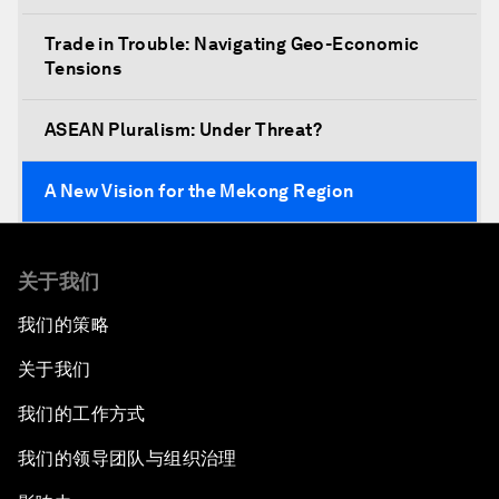
Trade in Trouble: Navigating Geo-Economic
Tensions
ASEAN Pluralism: Under Threat?
A New Vision for the Mekong Region
Designing Cities 4.0
关于我们
A Conversation with Daw Aung San Suu Kyi,
我们的策略
State Counsellor of Myanmar
关于我们
Asia's Geopolitical Outlook
我们的工作方式
我们的领导团队与组织治理
The Future of Jobs in ASEAN