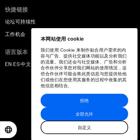
快捷链接
论坛可持续性
工作机会
本网站使用 cookie
我们使用 Cookie 来制作贴合用户需求的内
语言版本
容与广告、提供社交媒体功能以及分析我们
的流量。我们还会与社交媒体、广告和分析
EN
ES
中文
日本語
▪
▪
▪
合作伙伴分享您对我们网站的使用情况，这
些合作伙伴可能会将此类信息与您提供给他
们或他们在您使用其服务的过程中收集的其
他信息相结合。
拒绝
隐私政策和服务条款
全部允许
站点地图
自定义
©
2026
世界经济论坛
EN
ES
中文
日本語