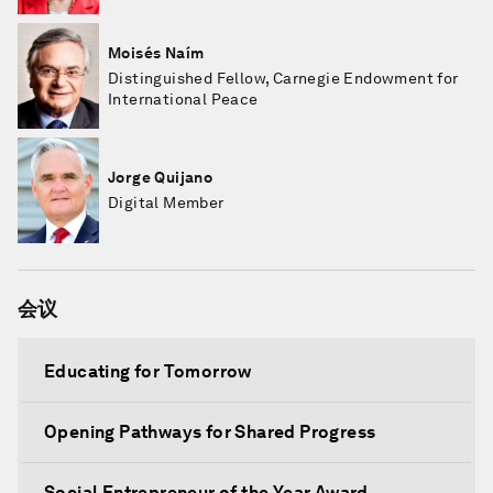
Moisés Naím
Distinguished Fellow, Carnegie Endowment for
International Peace
Jorge Quijano
Digital Member
会议
Educating for Tomorrow
Opening Pathways for Shared Progress
Social Entrepreneur of the Year Award