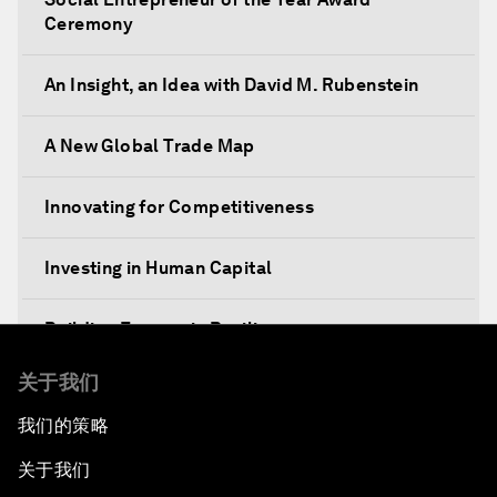
Ceremony
An Insight, an Idea with David M. Rubenstein
A New Global Trade Map
Innovating for Competitiveness
Investing in Human Capital
Building Economic Resilience
关于我们
Boosting Institutional Reforms
我们的策略
Towards a New Climate and Development
关于我们
Agenda