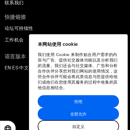
联系我们
快捷链接
论坛可持续性
工作机会
本网站使用 cookie
我们使用 Cookie 来制作贴合用户需求的内
语言版本
容与广告、提供社交媒体功能以及分析我们
的流量。我们还会与社交媒体、广告和分析
EN
ES
中文
日本語
▪
▪
▪
合作伙伴分享您对我们网站的使用情况，这
些合作伙伴可能会将此类信息与您提供给他
们或他们在您使用其服务的过程中收集的其
他信息相结合。
拒绝
隐私政策和服务条款
全部允许
站点地图
自定义
©
2026
世界经济论坛
EN
ES
中文
日本語