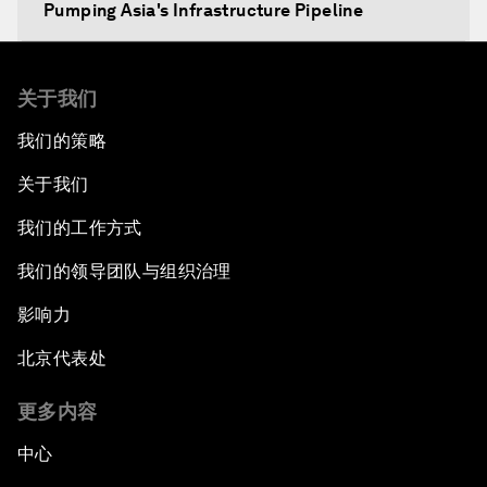
Pumping Asia's Infrastructure Pipeline
Setting Asia's Agenda for a Food-Secure Future
关于我们
The New AEC Context
我们的策略
关于我们
The Geopolitics of Asia's Energy Supply
我们的工作方式
Unconventional Wisdom
我们的领导团队与组织治理
ASEAN's Global Impact
影响力
北京代表处
Anchoring Trust in East Asia's New Regionalism
更多内容
中心