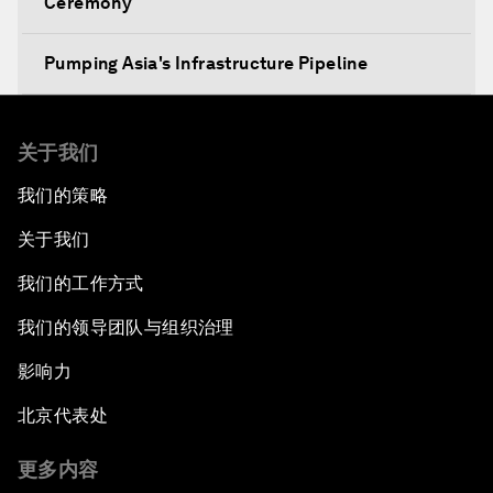
Ceremony
Pumping Asia's Infrastructure Pipeline
Setting Asia's Agenda for a Food-Secure Future
关于我们
The New AEC Context
我们的策略
关于我们
The Geopolitics of Asia's Energy Supply
我们的工作方式
Unconventional Wisdom
我们的领导团队与组织治理
ASEAN's Global Impact
影响力
北京代表处
Anchoring Trust in East Asia's New Regionalism
更多内容