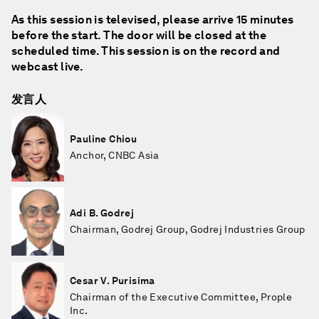
As this session is televised, please arrive 15 minutes
before the start. The door will be closed at the
scheduled time. This session is on the record and
webcast live.
发言人
Pauline Chiou
Anchor, CNBC Asia
Adi B. Godrej
Chairman, Godrej Group, Godrej Industries Group
Cesar V. Purisima
Chairman of the Executive Committee, Prople
Inc.