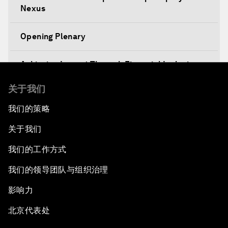
Nexus
Opening Plenary
Achieving Impact Through Financial Inclusion
关于我们
Decision-Making in a Disruptive World
我们的策略
Climate-Smart Growth
关于我们
Asia Security Outlook
我们的工作方式
我们的领导团队与组织治理
Rethinking Economic Growth
影响力
Equitable Employment
北京代表处