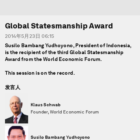
Global Statesmanship Award
2014年5月23日 06:15
Susilo Bambang Yudhoyono
, President of Indonesia,
is the recipient of the third Global Statesmanship
Award from the World Economic Forum.
This session is on the record.
发言人
Klaus Schwab
Founder, World Economic Forum
Susilo Bambang Yudhoyono