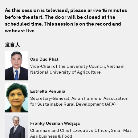
As this session is televised, please arrive 15 minutes
before the start. The door will be closed at the
scheduled time. This session is on the record and
webcast live.
发言人
Cao Duc Phat
Vice-Chair of the University Council, Vietnam
National University of Agriculture
Estrella Penunia
Secretary-General, Asian Farmers' Association
for Sustainable Rural Development (AFA)
Franky Oesman Widjaja
Chairman and Chief Executive Officer, Sinar Mas
Agribusiness & Food