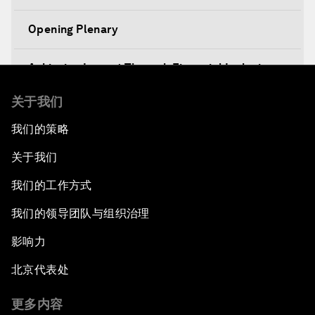
Opening Plenary
Achieving Impact Through Financial Inclusion
关于我们
Decision-Making in a Disruptive World
我们的策略
Climate-Smart Growth
关于我们
Asia Security Outlook
我们的工作方式
我们的领导团队与组织治理
Rethinking Economic Growth
影响力
Equitable Employment
北京代表处
Global Statesmanship Award
更多内容