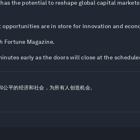
has the potential to reshape global capital markets,
t opportunities are in store for innovation and eco
th Fortune Magazine.
minutes early as the doors will close at the schedule
和公平的经济和社会，为所有人创造机会。