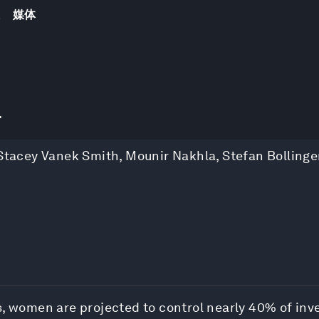
踪
媒体
r
Stacey Vanek Smith
,
Mounir Nakhla
,
Stefan Bollinge
s, women are projected to control nearly 40% of in