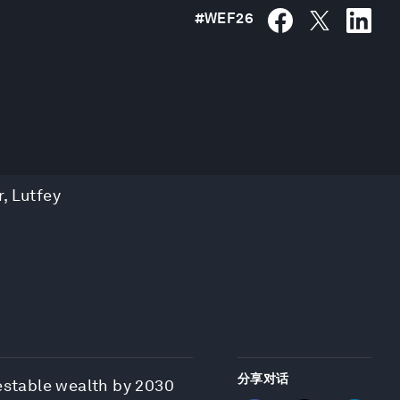
#
WEF26
r
,
Lutfey
分享对话
vestable wealth by 2030