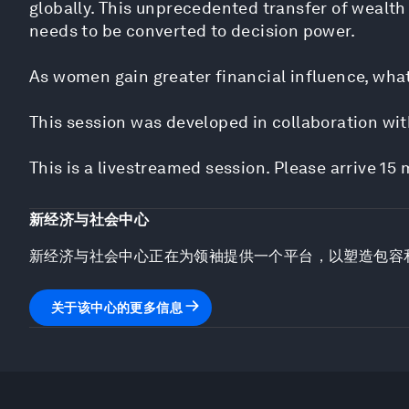
globally. This unprecedented transfer of wealth 
needs to be converted to decision power.
As women gain greater financial influence, wha
This session was developed in collaboration wi
This is a livestreamed session. Please arrive 15 
新经济与社会中心
新经济与社会中心正在为领袖提供一个平台，以塑造包容
关于该中心的更多信息