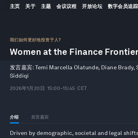
主页
关于
主题
会议议程
开放论坛
数字会员追
0
seconds
我们如何更好地投资于人?
of
Women at the Finance Frontie
44
minutes,
10
seconds
Volume
发言嘉宾:
Temi Marcella Olatunde
,
Diane Brady
,
90%
Siddiqi
2026年1月20日
15:00–15:45
CET
介绍
发言嘉宾
Driven by demographic, societal and legal shift