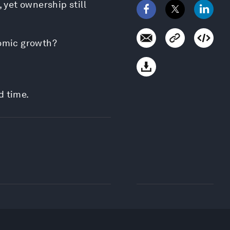
 yet ownership still
nomic growth?
d time.