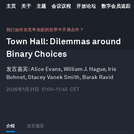
主页
关于
主题
会议议程
开放论坛
数字会员追踪
0
seconds
我们如何在竞争加剧的世界中开展合作？
of
Town Hall: Dilemmas around
41
minutes,
10
Binary Choices
seconds
发言嘉宾:
Alice Evans
,
William J. Hague
,
Iris
Bohnet
,
Stacey Vanek Smith
,
Barak Ravid
2026年1月21日
17:00–17:45
CET
介绍
发言嘉宾