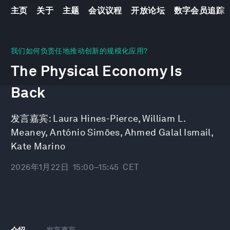
主页
关于
主题
会议议程
开放论坛
数字会员追踪
0
seconds
我们如何负责任地推动创新的规模化应用?
of
The Physical Economy Is
47
minutes,
10
Back
seconds
发言嘉宾:
Laura Hines-Pierce
,
William L.
Meaney
,
António Simões
,
Ahmed Galal Ismail
,
Kate Marino
2026年1月22日
15:00–15:45
CET
介绍
发言嘉宾